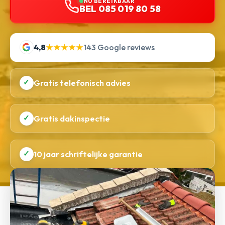
NU BEREIKBAAR
BEL 085 019 80 58
4,8
★★★★★
143 Google reviews
✓
Gratis telefonisch advies
✓
Gratis dakinspectie
✓
10 jaar schriftelijke garantie