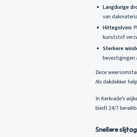
Langdurige dr
van dakmateria
Hittegolven:
Pl
kunststof verz
Sterkere wind
bevestigingen 
Deze weersomstan
Als dakdekker help
In Kerkrade’s wij
biedt 24/7 bereikb
Snellere slijt