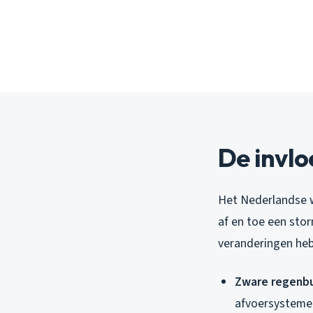
De invlo
Het Nederlandse w
af en toe een sto
veranderingen heb
Zware regenbu
afvoersystemen