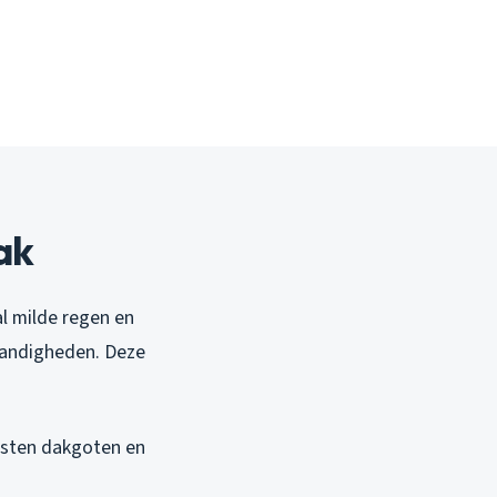
ak
l milde regen en
tandigheden. Deze
asten dakgoten en