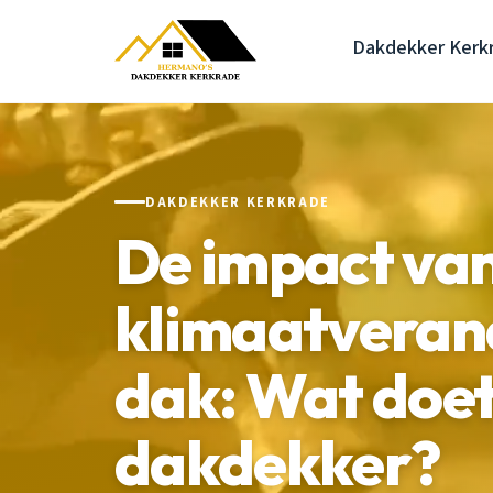
Dakdekker Kerk
DAKDEKKER KERKRADE
De impact va
klimaatverand
dak: Wat doet
dakdekker?