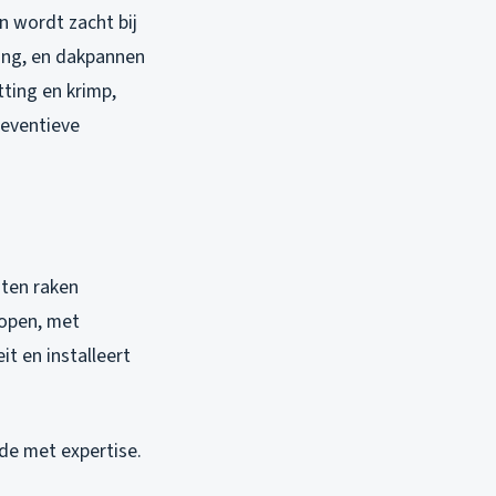
n wordt zacht bij
ing, en dakpannen
tting en krimp,
reventieve
oten raken
hopen, met
t en installeert
de met expertise.