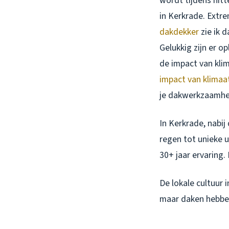
wordt tijdens hitt
in Kerkrade. Extre
dakdekker
zie ik 
Gelukkig zijn er o
de impact van kli
impact van klimaa
je dakwerkzaamhe
In Kerkrade, nabij
regen tot unieke u
30+ jaar ervaring.
De lokale cultuur 
maar daken hebben