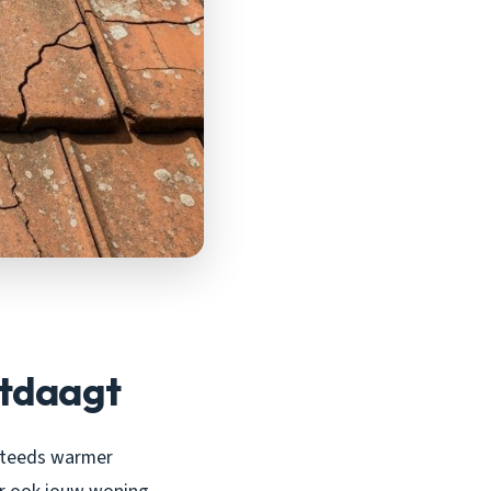
itdaagt
 steeds warmer