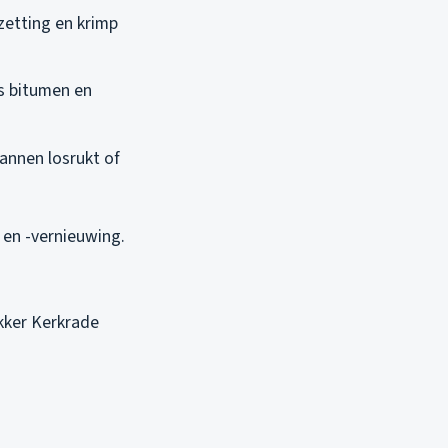
zetting en krimp
s bitumen en
nnen losrukt of
en -vernieuwing.
kker Kerkrade