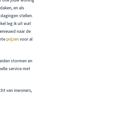
aar ook jouw woning
daken, en als
tdagingen stellen.
kel leg ik uit wat
 Benieuwd naar de
ante
prijzen
voor al
 leiden stormen en
nelle service met
acht van inwoners,