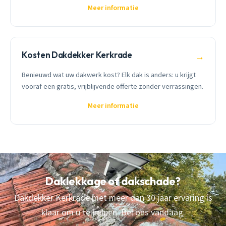
Meer informatie
Kosten Dakdekker Kerkrade
→
Benieuwd wat uw dakwerk kost? Elk dak is anders: u krijgt
vooraf een gratis, vrijblijvende offerte zonder verrassingen.
Meer informatie
Daklekkage of dakschade?
Dakdekker Kerkrade met meer dan 30 jaar ervaring is
klaar om u te helpen. Bel ons vandaag.