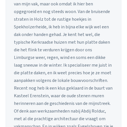
van mijn vak, maar ook omdat ik hier ben
opgegroeid en nog steeds woon. Van de bruisende
straten in Holz tot de rustige hoekjes in
Spekholzerheide, ik heb in bijna elke wijk wel een
dak onder handen gehad. Je kent het wel, die
typische Kerkraadse huizen met hun platte daken
die het flink te verduren krijgen door ons
Limburgse weer, regen, wind en soms een dikke
laag sneeuw in de winter. Ik specialiseer me juist in
die platte daken, en ik weet precies hoe je ze moet
aanpakken volgens de lokale bouwvoorschriften.
Recent nog heb ik een klus geklaard in de buurt van
Kasteel Erenstein, waar de oude stenen muren
herinneren aan de geschiedenis van de mijnstreek.
Of denk aan werkzaamheden nabij Abdij Rolduc,
met al die prachtige architectuur die vraagt om
vakmanschap. En in wijken zoals Eygelshoven zie je