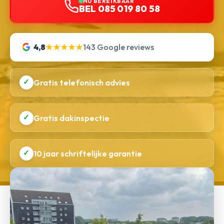
NU BEREIKBAAR
BEL 085 019 80 58
4,8
★★★★★
143 Google reviews
✓
Gratis telefonisch advies
✓
Gratis dakinspectie
✓
10 jaar schriftelijke garantie